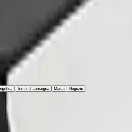
con congelatori
Congelatori
Cappe aspiranti
rgetica
Tempi di consegna
Marca
Negozio