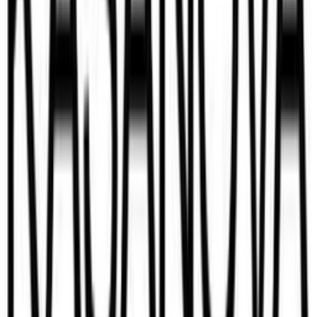
49,90 €
da
Kasanova
Al Negozio
49,90 €
56,80 €
incl. spedizione
da
Kasanova
Al Negozio
Torna alla categoria
Più da questi negozi
Scopri di più su mobi24.it
Mobili
Sgabelli
Pouf
moebel.de
mobi24.it – Il principale comparatore di prezzi di mobili in
Europa con oltre 100 milioni di prodotti
Su di noi
Su mobi24.it
Chi siamo
Carriera
Contatto
Sitemap
Mappa per faccette
Scopri