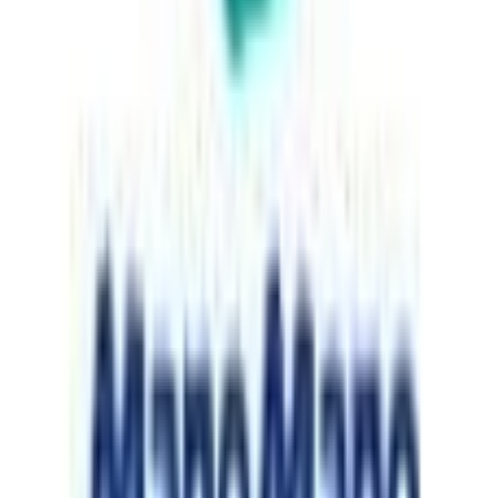
Migliore offerta
:
259,99 €
da
ManoMano
Al Negozio
259,99 €
259,99 €
spedizione gratuita
da
ManoMano
Al Negozio
Torna alla categoria
Più da questi negozi
Scopri di più su mobi24.it
Varie
moebel.de
mobi24.it – Il principale comparatore di prezzi di mobili in
Europa con oltre 100 milioni di prodotti
Su di noi
Su mobi24.it
Chi siamo
Carriera
Contatto
Sitemap
Mappa per faccette
Scopri