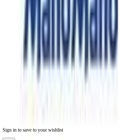
Marchi
Negozi
Magazine
I nostri portali di mobili
moebel.de - Germania
meubles.fr - Francia
meubelo.nl - Paesi Bassi
moebel24.at - Austria
moebel24.ch - Svizzera
mobi24.es - Spagna
living24.uk - Regno Unito
living24.pl - Polonia
Termini e condizioni generali
Informativa sulla privacy
Note legali
© Copyright 2026 mobi24.it un servizio offerto da moebel.de
Einrichten & Wohnen GmbH
Sign in to save to your wishlist