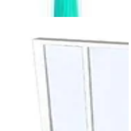
Dettagli prodotto
|
Colore
:
Bianco