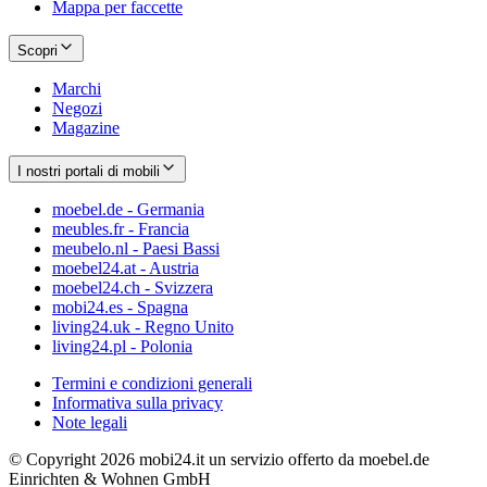
Mappa per faccette
Scopri
Marchi
Negozi
Magazine
I nostri portali di mobili
moebel.de - Germania
meubles.fr - Francia
meubelo.nl - Paesi Bassi
moebel24.at - Austria
moebel24.ch - Svizzera
mobi24.es - Spagna
living24.uk - Regno Unito
living24.pl - Polonia
Termini e condizioni generali
Informativa sulla privacy
Note legali
© Copyright 2026 mobi24.it un servizio offerto da moebel.de
Einrichten & Wohnen GmbH