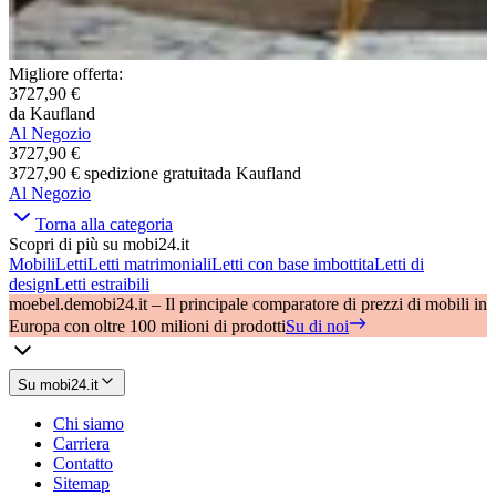
Migliore offerta
:
3727,90 €
da
Kaufland
Al Negozio
3727,90 €
3727,90 €
spedizione gratuita
da
Kaufland
Al Negozio
Torna alla categoria
Scopri di più su mobi24.it
Mobili
Letti
Letti matrimoniali
Letti con base imbottita
Letti di
design
Letti estraibili
moebel.de
mobi24.it – Il principale comparatore di prezzi di mobili in
Europa con oltre 100 milioni di prodotti
Su di noi
Su mobi24.it
Chi siamo
Carriera
Contatto
Sitemap