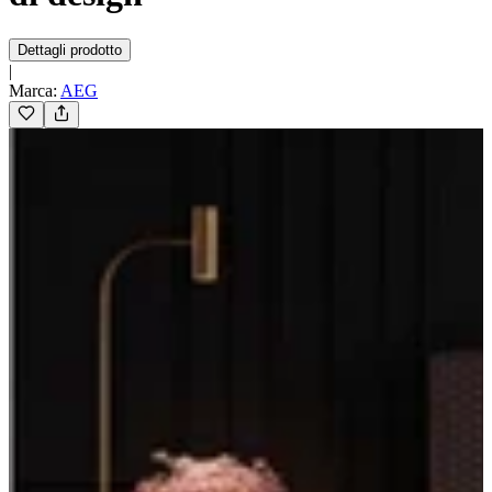
Dettagli prodotto
|
Marca
:
AEG