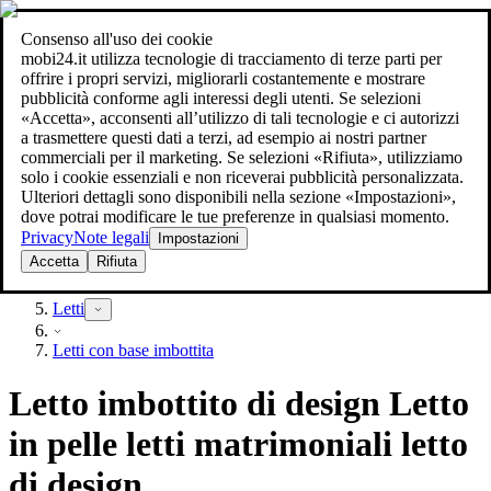
Consenso all'uso dei cookie
Ricerca
mobi24.it utilizza tecnologie di tracciamento di terze parti per
arreda al miglior prezzo
arreda al miglior prezzo
offrire i propri servizi, migliorarli costantemente e mostrare
pubblicità conforme agli interessi degli utenti. Se selezioni
«Accetta», acconsenti all’utilizzo di tali tecnologie e ci autorizzi
a trasmettere questi dati a terzi, ad esempio ai nostri partner
commerciali per il marketing. Se selezioni «Rifiuta», utilizziamo
solo i cookie essenziali e non riceverai pubblicità personalizzata.
Ulteriori dettagli sono disponibili nella sezione «Impostazioni»,
dove potrai modificare le tue preferenze in qualsiasi momento.
Privacy
Note legali
Impostazioni
Accetta
Rifiuta
Mobili
Letti
Letti con base imbottita
Letto imbottito di design Letto
in pelle letti matrimoniali letto
di design