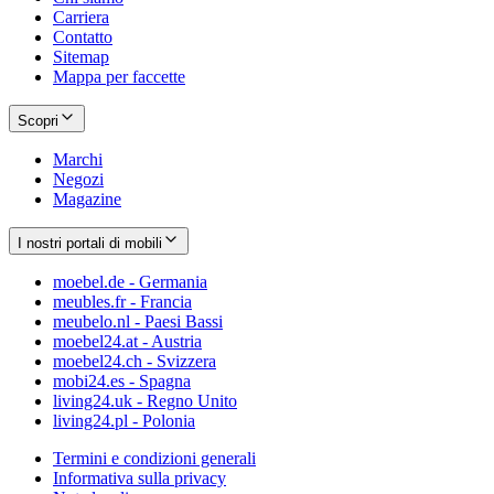
Carriera
Contatto
Sitemap
Mappa per faccette
Scopri
Marchi
Negozi
Magazine
I nostri portali di mobili
moebel.de - Germania
meubles.fr - Francia
meubelo.nl - Paesi Bassi
moebel24.at - Austria
moebel24.ch - Svizzera
mobi24.es - Spagna
living24.uk - Regno Unito
living24.pl - Polonia
Termini e condizioni generali
Informativa sulla privacy