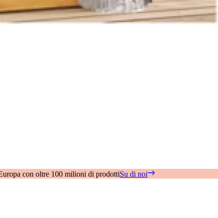
 Europa con oltre 100 milioni di prodotti
Su di noi