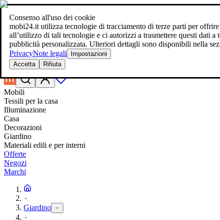
Consenso all'uso dei cookie
Ricerca
mobi24.it utilizza tecnologie di tracciamento di terze parti per offrir
arreda al miglior prezzo
arreda al miglior prezzo
all’utilizzo di tali tecnologie e ci autorizzi a trasmettere questi dati
pubblicità personalizzata. Ulteriori dettagli sono disponibili nella 
Privacy
Note legali
Impostazioni
Accetta
Rifiuta
Mobili
Tessili per la casa
Illuminazione
Casa
Decorazioni
Giardino
Materiali edili e per interni
Offerte
Negozi
Marchi
Giardino