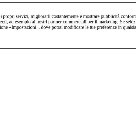
e i propri servizi, migliorarli costantemente e mostrare pubblicità confor
 a terzi, ad esempio ai nostri partner commerciali per il marketing. Se sele
sezione «Impostazioni», dove potrai modificare le tue preferenze in quals