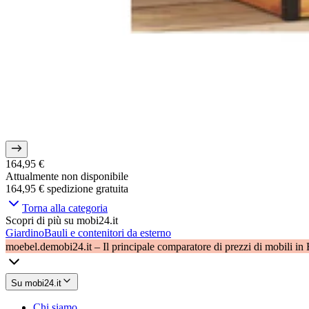
164,95 €
Attualmente non disponibile
164,95 €
spedizione gratuita
Torna alla categoria
Scopri di più su mobi24.it
Giardino
Bauli e contenitori da esterno
moebel.de
mobi24.it – Il principale comparatore di prezzi di mobili in
Su mobi24.it
Chi siamo