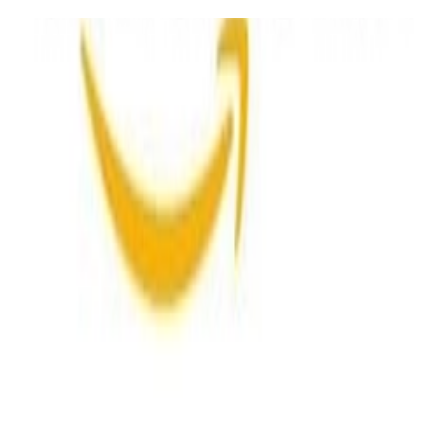
Migliore offerta
:
303,98 €
da
Kaufland
Al Negozio
2 offerte
da 303,98 € - 310,98 €
prezzo totale
Miglior prezzo totale
303,98 €
303,98 €
spedizione gratuita
da
Kaufland
Al Negozio
310,98 €
310,98 €
spedizione gratuita
da
amazon
Al Negozio
Torna alla categoria
Più da questi negozi
Scopri di più su mobi24.it
Mobili
Sedie
Sedie a dondolo
Poltrone
Poltrone TV
moebel.de
mobi24.it – Il principale comparatore di prezzi di mobili in
Europa con oltre 100 milioni di prodotti
Su di noi
Su mobi24.it
Chi siamo