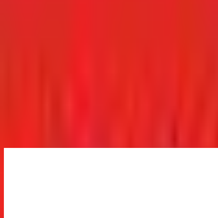
Illuminazione esterna
Luci da giardino
Nit/60/R Outdoor - Lampada da 
Dettagli prodotto
1257,00 €
1257,00 €
spedizione gratuita
da
mohd
Al Negozio
Torna alla categoria